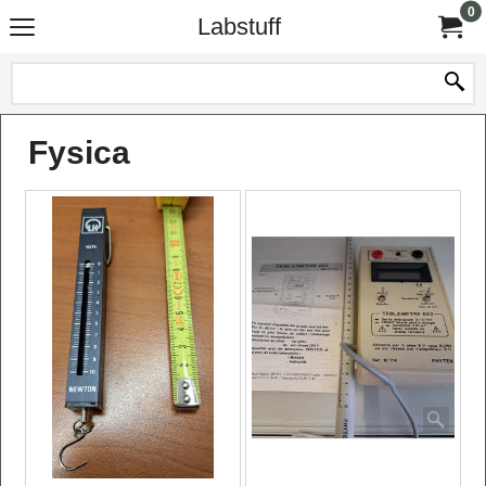
0
Labstuff
Fysica