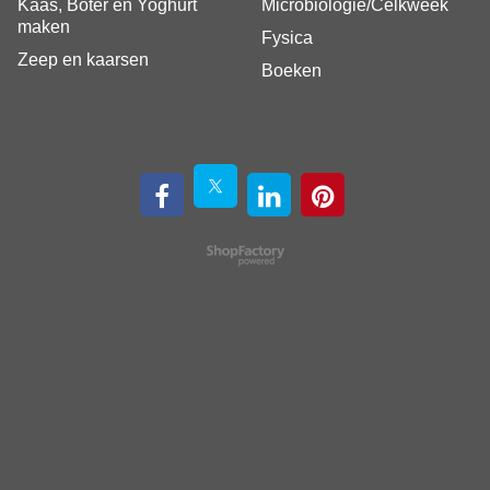
Kaas, Boter en Yoghurt
Microbiologie/Celkweek
maken
Fysica
Zeep en kaarsen
Boeken
Webwinkel gemaakt met
ShopFactory webwinkel
software.