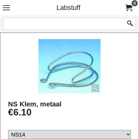
0
Labstuff
NS Klem, metaal
€
6.10