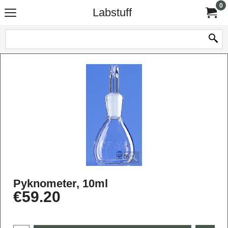
0
Labstuff
Pyknometer, 10ml
€
59.20