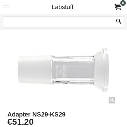
0
Labstuff
Adapter NS29-KS29
€
51.20