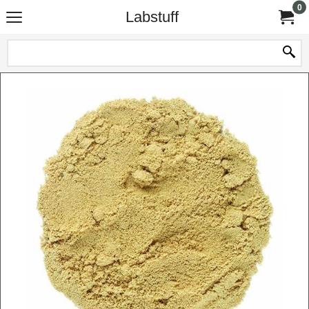
0
Labstuff