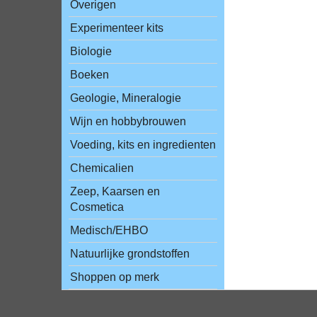
Overigen
Experimenteer kits
Biologie
Boeken
Geologie, Mineralogie
Wijn en hobbybrouwen
Voeding, kits en ingredienten
Chemicalien
Zeep, Kaarsen en
Cosmetica
Medisch/EHBO
Natuurlijke grondstoffen
Shoppen op merk