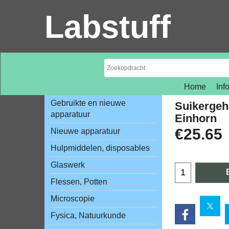
Labstuff
Home
Inf
Gebruikte en nieuwe
Suikergeh
apparatuur
Einhorn
€
25.65
Nieuwe apparatuur
Hulpmiddelen, disposables
Glaswerk
Flessen, Potten
Microscopie
Fysica, Natuurkunde