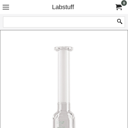
0
Labstuff