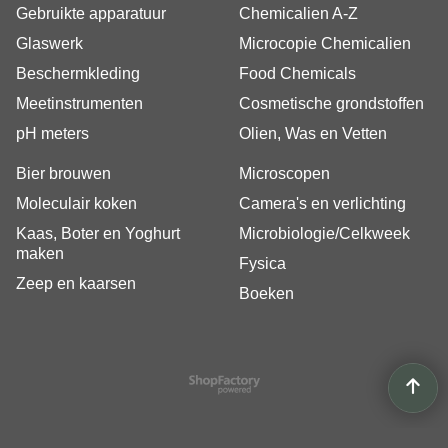
Gebruikte apparatuur
Chemicalien A-Z
Glaswerk
Microcopie Chemicalien
Beschermkleding
Food Chemicals
Meetinstrumenten
Cosmetische grondstoffen
pH meters
Olien, Was en Vetten
Bier brouwen
Microscopen
Moleculair koken
Camera's en verlichting
Kaas, Boter en Yoghurt
Microbiologie/Celkweek
maken
Fysica
Zeep en kaarsen
Boeken
Webwinkel gemaakt met
ShopFactory webwinkel
software.